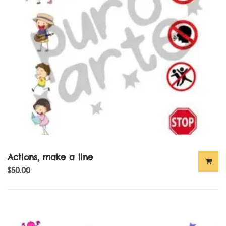
Actions, make a line
$
50.00