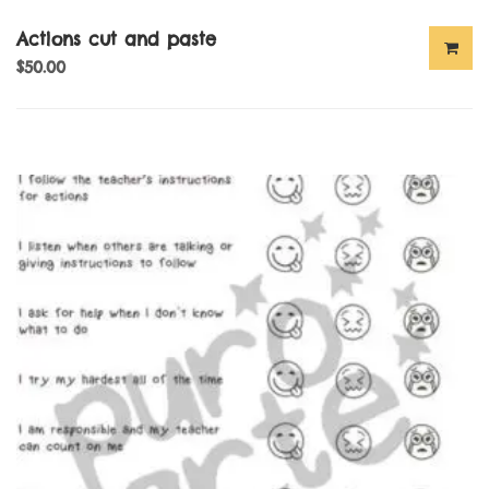
Actions cut and paste
$
50.00